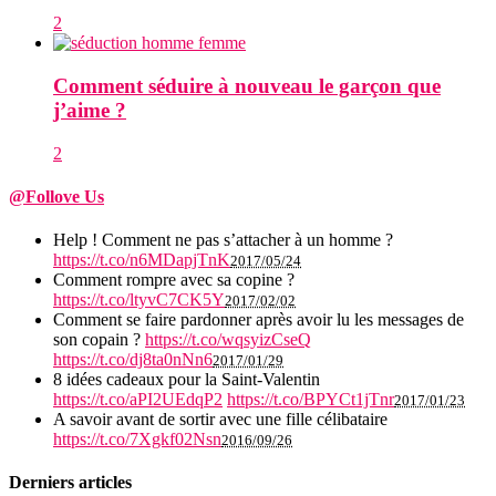
2
Comment séduire à nouveau le garçon que
j’aime ?
2
@Follove Us
Help ! Comment ne pas s’attacher à un homme ?
https://t.co/n6MDapjTnK
2017/05/24
Comment rompre avec sa copine ?
https://t.co/ltyvC7CK5Y
2017/02/02
Comment se faire pardonner après avoir lu les messages de
son copain ?
https://t.co/wqsyizCseQ
https://t.co/dj8ta0nNn6
2017/01/29
8 idées cadeaux pour la Saint-Valentin
https://t.co/aPI2UEdqP2
https://t.co/BPYCt1jTnr
2017/01/23
A savoir avant de sortir avec une fille célibataire
https://t.co/7Xgkf02Nsn
2016/09/26
Derniers articles