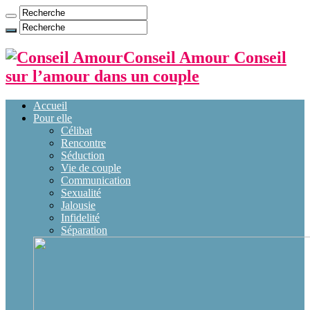
Conseil Amour Conseil
sur l’amour dans un couple
Accueil
Pour elle
Célibat
Rencontre
Séduction
Vie de couple
Communication
Sexualité
Jalousie
Infidelité
Séparation