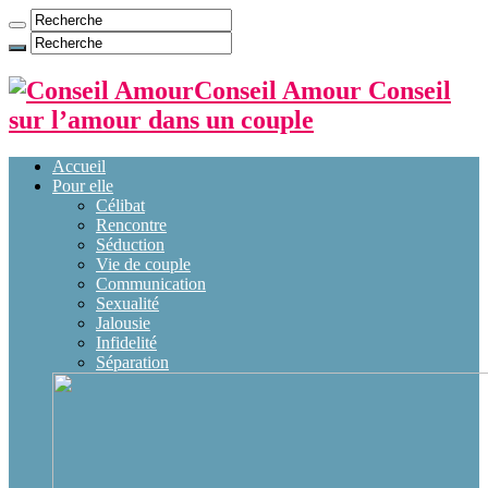
Conseil Amour Conseil
sur l’amour dans un couple
Accueil
Pour elle
Célibat
Rencontre
Séduction
Vie de couple
Communication
Sexualité
Jalousie
Infidelité
Séparation