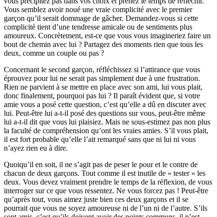
vous précipitez pas dans vos choix et prenez le temps de réfléchir.
Vous semblez avoir noué une vraie complicité avec le premier
garçon qu’il serait dommage de gâcher. Demandez-vous si cette
complicité tient d’une tendresse amicale ou de sentiments plus
amoureux. Concrètement, est-ce que vous vous imagineriez faire un
bout de chemin avec lui ? Partagez des moments rien que tous les
deux, comme un couple ou pas ?
Concernant le second garçon, réfléchissez si l’attirance que vous
éprouvez pour lui ne serait pas simplement due à une frustration.
Rien ne parvient à se mettre en place avec son ami, lui vous plait,
donc finalement, pourquoi pas lui ? Il paraît évident que, si votre
amie vous a posé cette question, c’est qu’elle a dû en discuter avec
lui. Peut-être lui a-t-il posé des questions sur vous, peut-être même
lui a-t-il dit que vous lui plaisiez. Mais ne sous-estimez pas non plus
la faculté de compréhension qu’ont les vraies amies. S’il vous plait,
il est fort probable qu’elle l’ait remarqué sans que ni lui ni vous
n’ayez rien eu à dire.
Quoiqu’il en soit, il ne s’agit pas de peser le pour et le contre de
chacun de deux garçons. Tout comme il est inutile de « tester » les
deux. Vous devez vraiment prendre le temps de la réflexion, de vous
interroger sur ce que vous ressentez. Ne vous forcez pas ! Peut-être
qu’après tout, vous aimez juste bien ces deux garçons et il se
pourrait que vous ne soyez amoureuse ni de l’un ni de l’autre. S’ils
sont amis, c’est qu’ils doivent avoir des points communs, il n’est