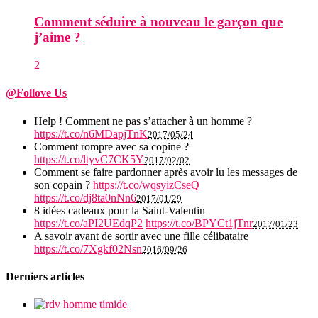
Comment séduire à nouveau le garçon que
j’aime ?
2
@Follove Us
Help ! Comment ne pas s’attacher à un homme ?
https://t.co/n6MDapjTnK
2017/05/24
Comment rompre avec sa copine ?
https://t.co/ltyvC7CK5Y
2017/02/02
Comment se faire pardonner après avoir lu les messages de
son copain ?
https://t.co/wqsyizCseQ
https://t.co/dj8ta0nNn6
2017/01/29
8 idées cadeaux pour la Saint-Valentin
https://t.co/aPI2UEdqP2
https://t.co/BPYCt1jTnr
2017/01/23
A savoir avant de sortir avec une fille célibataire
https://t.co/7Xgkf02Nsn
2016/09/26
Derniers articles