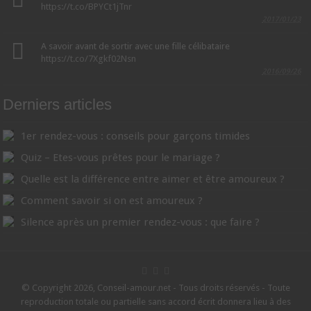
https://t.co/BPYCt1jTnr
2017/01/23
A savoir avant de sortir avec une fille célibataire
https://t.co/7Xgkf02Nsn
2016/09/26
Derniers articles
1er rendez-vous : conseils pour garçons timides
Quiz – Etes-vous prêtes pour le mariage ?
Quelle est la différence entre aimer et être amoureux ?
Comment savoir si on est amoureux ?
Silence après un premier rendez-vous : que faire ?
© Copyright 2026, Conseil-amour.net - Tous droits réservés - Toute
reproduction totale ou partielle sans accord écrit donnera lieu à des