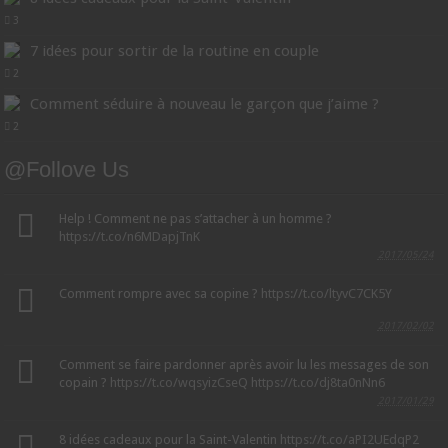
3
7 idées pour sortir de la routine en couple
2
Comment séduire à nouveau le garçon que j’aime ?
2
@Follove Us
Help ! Comment ne pas s’attacher à un homme ?
https://t.co/n6MDapjTnK
2017/05/24
Comment rompre avec sa copine ?
https://t.co/ltyvC7CK5Y
2017/02/02
Comment se faire pardonner après avoir lu les messages de son
copain ?
https://t.co/wqsyizCseQ
https://t.co/dj8ta0nNn6
2017/01/29
8 idées cadeaux pour la Saint-Valentin
https://t.co/aPI2UEdqP2