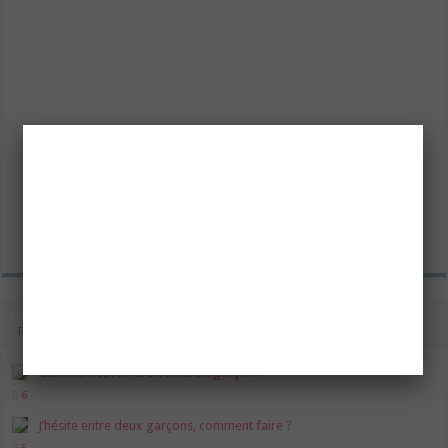
Popu.
Récents
Commentaires
Tags
Comment savoir si on aime un garçon ?
6
J’hésite entre deux garçons, comment faire ?