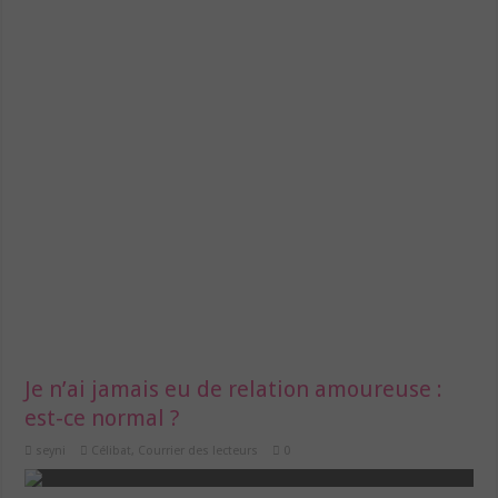
Je n’ai jamais eu de relation amoureuse :
est-ce normal ?
seyni
Célibat
,
Courrier des lecteurs
0