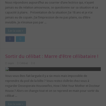
Nous répondons aujourd’hui au courrier d’une lectrice qui, n’ayant
jamais eu de relation amoureuse, se questionne sur sa situation et sa
capacité à plaire. Présentation de la situation J’ai 18 ans et je n’ai
jamais eu de copain. J’ai l’impression de ne pas plaire, ou d’être
invisible. Je n’insinue pas par ...
Lire la suite »
Sortir du célibat : Marre d’être célibataire !
seyni
Célibat
0
Vous vous êtes fait larguée il y a six mois mais impossible de
reprendre du poil de la bête ? Vous restez cloîtrée chez vous à
regarder Desesperate Housewifes, How I Met Your Mother et Docteur
House ? Alors on change tout et on se reprend en main pour sortir du
célibat ...
Lire la suite »