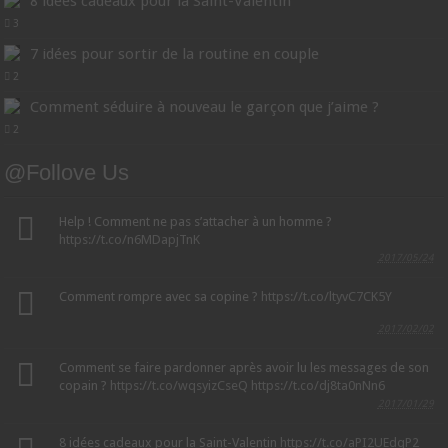
8 idées cadeaux pour la Saint-Valentin
3
7 idées pour sortir de la routine en couple
2
Comment séduire à nouveau le garçon que j’aime ?
2
@Follove Us
Help ! Comment ne pas s’attacher à un homme ?
https://t.co/n6MDapjTnK
2017/05/24
Comment rompre avec sa copine ?
https://t.co/ltyvC7CK5Y
2017/02/02
Comment se faire pardonner après avoir lu les messages de son
copain ?
https://t.co/wqsyizCseQ
https://t.co/dj8ta0nNn6
2017/01/29
8 idées cadeaux pour la Saint-Valentin
https://t.co/aPI2UEdqP2