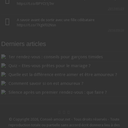
https://t.co/BPYCt1jTnr
2017/01/23
A savoir avant de sortir avec une fille célibataire
https://t.co/7Xgkf02Nsn
2016/09/26
Derniers articles
1er rendez-vous : conseils pour garçons timides
Quiz – Etes-vous prêtes pour le mariage ?
Quelle est la différence entre aimer et être amoureux ?
Comment savoir si on est amoureux ?
Silence après un premier rendez-vous : que faire ?
© Copyright 2026, Conseil-amour.net - Tous droits réservés - Toute
reproduction totale ou partielle sans accord écrit donnera lieu à des