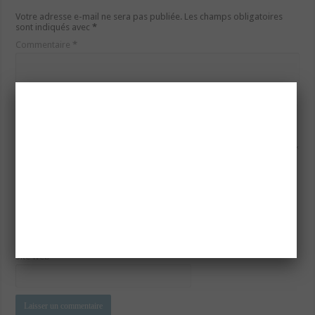
Votre adresse e-mail ne sera pas publiée.
Les champs obligatoires
sont indiqués avec
*
Commentaire
*
Nom
*
E-mail
*
Site web