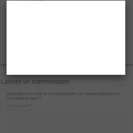
Répondre
seyni
2 février 2017 à 20 h 03 min
Oui c’est un super idée ! Il faut juste être
suffisamment inspiré 🙂
Répondre
Pingback:
10 idées romantiques pour la Saint Valentin : Conseil
Amour - Réussir sa soirée de Saint Valentin
Laisser un commentaire
Votre adresse e-mail ne sera pas publiée.
Les champs obligatoires
sont indiqués avec
*
Commentaire
*