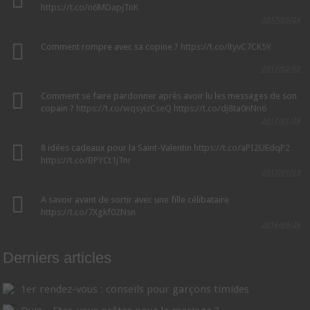
https://t.co/n6MDapjTnK
2017/05/24
Comment rompre avec sa copine ?
https://t.co/ltyvC7CK5Y
2017/02/02
Comment se faire pardonner après avoir lu les messages de son
copain ?
https://t.co/wqsyizCseQ
https://t.co/dj8ta0nNn6
2017/01/29
8 idées cadeaux pour la Saint-Valentin
https://t.co/aPI2UEdqP2
https://t.co/BPYCt1jTnr
2017/01/23
A savoir avant de sortir avec une fille célibataire
https://t.co/7Xgkf02Nsn
2016/09/26
Derniers articles
1er rendez-vous : conseils pour garçons timides