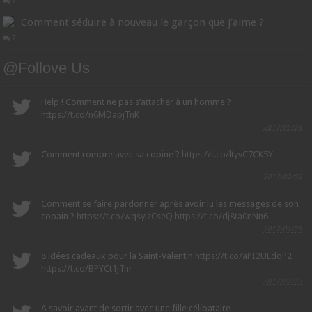
2
Comment séduire à nouveau le garçon que j’aime ?
2
@Follove Us
Help ! Comment ne pas s’attacher à un homme ?
https://t.co/n6MDapjTnK
2017/05/24
Comment rompre avec sa copine ?
https://t.co/ltyvC7CK5Y
2017/02/02
Comment se faire pardonner après avoir lu les messages de son
copain ?
https://t.co/wqsyizCseQ
https://t.co/dj8ta0nNn6
2017/01/29
8 idées cadeaux pour la Saint-Valentin
https://t.co/aPI2UEdqP2
https://t.co/BPYCt1jTnr
2017/01/23
A savoir avant de sortir avec une fille célibataire