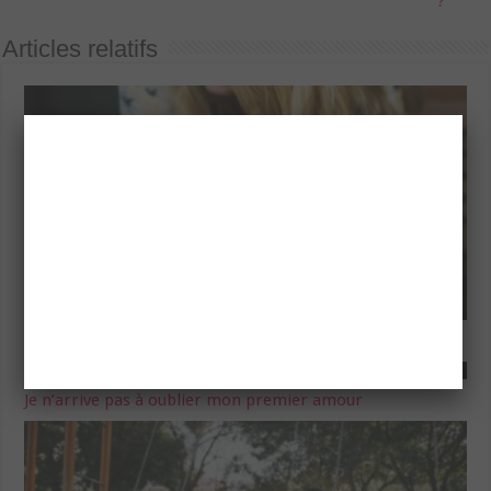
?
Articles relatifs
Silence après un premier rendez-vous : que faire ?
Je n’arrive pas à oublier mon premier amour