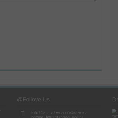
@Follove Us
De
?
Help ! Comment ne pas s’attacher à un
tim
homme ?
https://t.co/n6MDapjTnK