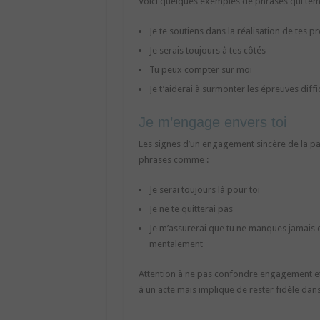
Voici quelques exemples de phrases qui témoi
Je te soutiens dans la réalisation de tes pr
Je serais toujours à tes côtés
Tu peux compter sur moi
Je t’aiderai à surmonter les épreuves diffic
Je m’engage envers toi
Les signes d’un engagement sincère de la pa
phrases comme :
Je serai toujours là pour toi
Je ne te quitterai pas
Je m’assurerai que tu ne manques jamais d
mentalement
Attention à ne pas confondre engagement e
à un acte mais implique de rester fidèle dans