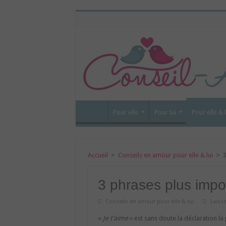
Pour elle
Pour lui
Pour elle & l
Accueil
>
Conseils en amour pour elle & lui
>
3
3 phrases plus impo
Conseils en amour pour elle & lui
Laiss
«
Je t’aime
» est sans doute la déclaration la