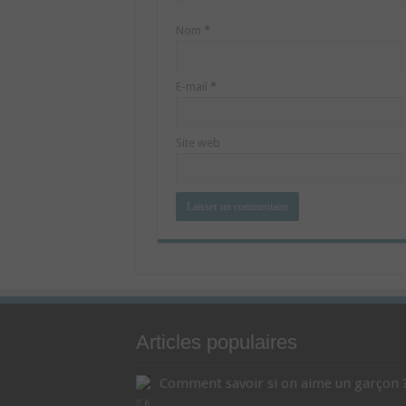
Nom
*
E-mail
*
Site web
Articles populaires
Comment savoir si on aime un garçon 
6