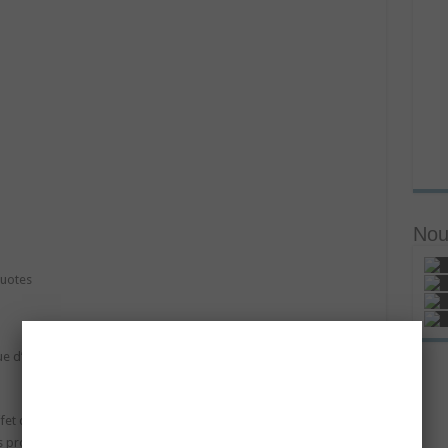
Nou
ue d’être apprécié pour ce que l’on est réellement, avec nos
fet de parvenir à accepter l’autre tel qu’il est, à respecter ses
es propres voies. La condition de l’amour véritable est de