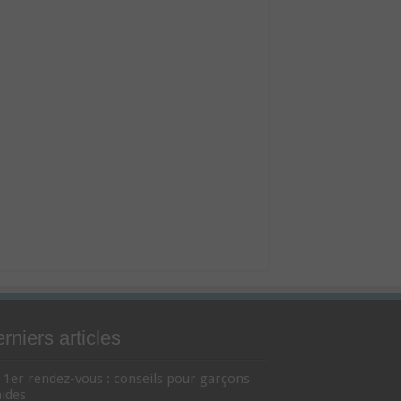
rniers articles
1er rendez-vous : conseils pour garçons
ides