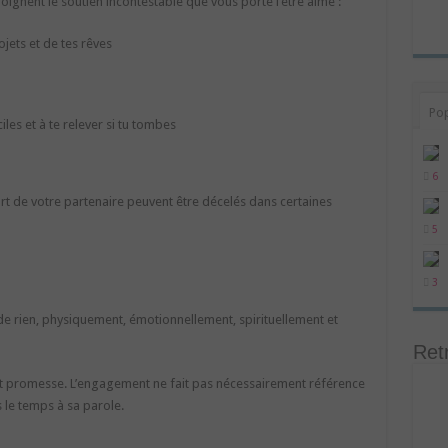
gnent le soutien incontestable que vous porte l’être aimé :
ojets et de tes rêves
Po
iles et à te relever si tu tombes
6
rt de votre partenaire peuvent être décelés dans certaines
5
3
e rien, physiquement, émotionnellement, spirituellement et
Ret
t promesse. L’engagement ne fait pas nécessairement référence
 le temps à sa parole.