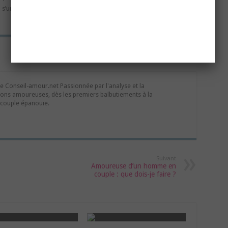
s’unit.
te Conseil-amour.net Passionnée par l'analyse et la
ons amoureuses, dès les premiers balbutiements à la
 couple épanouïe.
Suivant
Amoureuse d’un homme en
couple : que dois-je faire ?