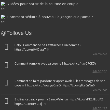
7 idées pour sortir de la routine en couple
2
Comment séduire à nouveau le garçon que j’aime ?
2
@Follove Us
Help ! Comment ne pas s’attacher à un homme ?
https://t.co/n6MDapjTnK
2017/05/24
Comment rompre avec sa copine ?
https://t.co/ltyvC7CK5Y
2017/02/02
Comment se faire pardonner après avoir lu les messages de son
copain ?
https://t.co/wqsyizCseQ
https://t.co/dj8ta0nNn6
2017/01/29
8 idées cadeaux pour la Saint-Valentin
https://t.co/aPI2UEdqP2
https://t.co/BPYCt1jTnr
2017/01/23