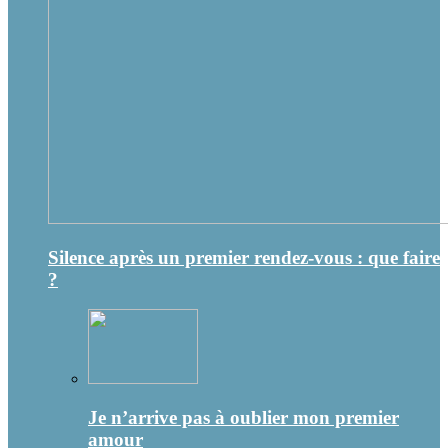
Silence après un premier rendez-vous : que faire
?
Je n’arrive pas à oublier mon premier
amour