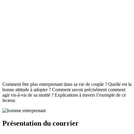
Comment être plus entreprenant dans sa vie de couple ? Quelle est la
bonne attitude à adopter ? Comment savoir précisément comment
agir vis-à-vis de sa moitié ? Explications à travers l’exemple de ce
lecteur.
Présentation du courrier