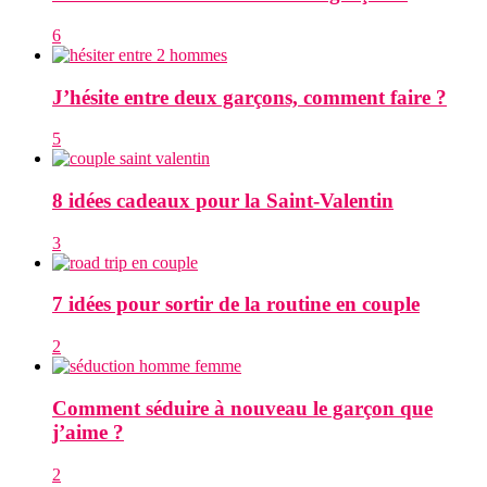
6
J’hésite entre deux garçons, comment faire ?
5
8 idées cadeaux pour la Saint-Valentin
3
7 idées pour sortir de la routine en couple
2
Comment séduire à nouveau le garçon que
j’aime ?
2