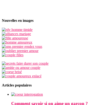
Nouvelles en images
Articles populaires
Comment savoir si on aime un garçon ?