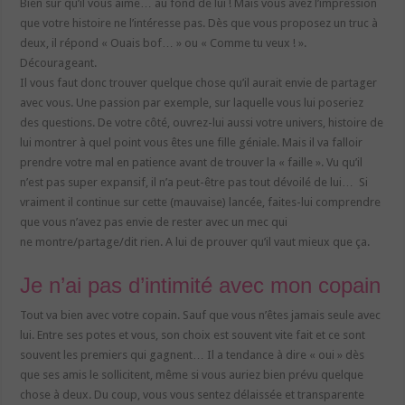
Bien sur qu’il vous aime… au fond de lui ! Mais vous avez l’impression
que votre histoire ne l’intéresse pas. Dès que vous proposez un truc à
deux, il répond « Ouais bof… » ou « Comme tu veux ! ».
Décourageant.
Il vous faut donc trouver quelque chose qu’il aurait envie de partager
avec vous. Une passion par exemple, sur laquelle vous lui poseriez
des questions. De votre côté, ouvrez-lui aussi votre univers, histoire de
lui montrer à quel point vous êtes une fille géniale. Mais il va falloir
prendre votre mal en patience avant de trouver la « faille ». Vu qu’il
n’est pas super expansif, il n’a peut-être pas tout dévoilé de lui… Si
vraiment il continue sur cette (mauvaise) lancée, faites-lui comprendre
que vous n’avez pas envie de rester avec un mec qui
ne montre/partage/dit rien. A lui de prouver qu’il vaut mieux que ça.
Je n’ai pas d’intimité avec mon copain
Tout va bien avec votre copain. Sauf que vous n’êtes jamais seule avec
lui. Entre ses potes et vous, son choix est souvent vite fait et ce sont
souvent les premiers qui gagnent… Il a tendance à dire « oui » dès
que ses amis le sollicitent, même si vous auriez bien prévu quelque
chose à deux. Du coup, vous vous sentez délaissée et transparente