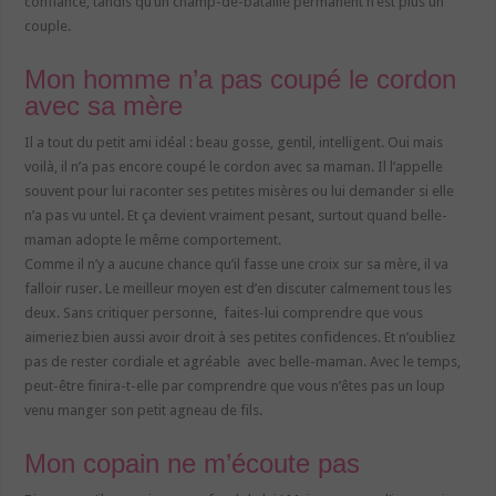
confiance, tandis qu’un champ-de-bataille permanent n’est plus un
couple.
Mon homme n’a pas coupé le cordon
avec sa mère
Il a tout du petit ami idéal : beau gosse, gentil, intelligent. Oui mais
voilà, il n’a pas encore coupé le cordon avec sa maman. Il l’appelle
souvent pour lui raconter ses petites misères ou lui demander si elle
n’a pas vu untel. Et ça devient vraiment pesant, surtout quand belle-
maman adopte le même comportement.
Comme il n’y a aucune chance qu’il fasse une croix sur sa mère, il va
falloir ruser. Le meilleur moyen est d’en discuter calmement tous les
deux. Sans critiquer personne, faites-lui comprendre que vous
aimeriez bien aussi avoir droit à ses petites confidences. Et n’oubliez
pas de rester cordiale et agréable avec belle-maman. Avec le temps,
peut-être finira-t-elle par comprendre que vous n’êtes pas un loup
venu manger son petit agneau de fils.
Mon copain ne m’écoute pas