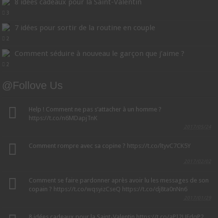
8 idées cadeaux pour la Saint-Valentin
3
7 idées pour sortir de la routine en couple
2
Comment séduire à nouveau le garçon que j’aime ?
2
@Follove Us
Help ! Comment ne pas s’attacher à un homme ?
https://t.co/n6MDapjTnK
2017/05/24
Comment rompre avec sa copine ?
https://t.co/ltyvC7CK5Y
2017/02/02
Comment se faire pardonner après avoir lu les messages de son
copain ?
https://t.co/wqsyizCseQ
https://t.co/dj8ta0nNn6
2017/01/29
8 idées cadeaux pour la Saint-Valentin
https://t.co/aPI2UEdqP2