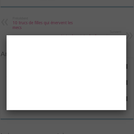
Précédent
10 trucs de filles qui énervent les
mecs
Suivant
Liste de sujets de discussion avec
un mec
Articles relatifs
Je suis amoureuse de ma meilleure amie et je suis une fille
Amour ou amitié : comment savoir ce qu’il ressent ?
Manque d’investissement dans le couple : que faire ?