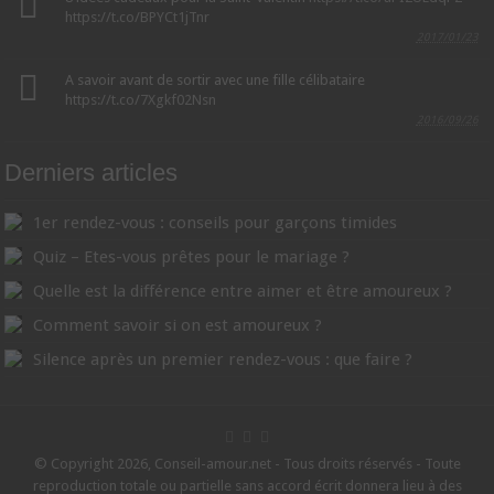
https://t.co/BPYCt1jTnr
2017/01/23
A savoir avant de sortir avec une fille célibataire
https://t.co/7Xgkf02Nsn
2016/09/26
Derniers articles
1er rendez-vous : conseils pour garçons timides
Quiz – Etes-vous prêtes pour le mariage ?
Quelle est la différence entre aimer et être amoureux ?
Comment savoir si on est amoureux ?
Silence après un premier rendez-vous : que faire ?
© Copyright 2026, Conseil-amour.net - Tous droits réservés - Toute
reproduction totale ou partielle sans accord écrit donnera lieu à des