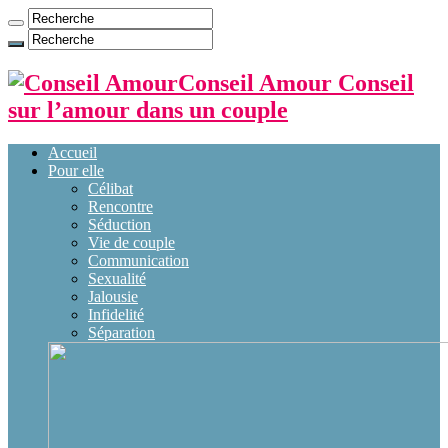
Conseil Amour Conseil
sur l’amour dans un couple
Accueil
Pour elle
Célibat
Rencontre
Séduction
Vie de couple
Communication
Sexualité
Jalousie
Infidelité
Séparation