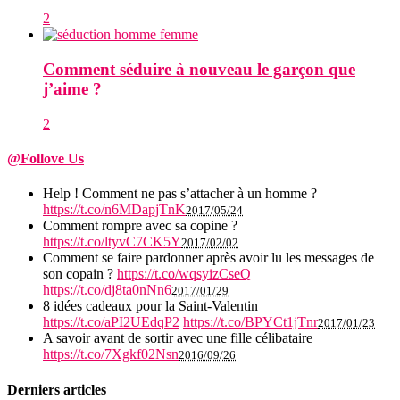
2
Comment séduire à nouveau le garçon que
j’aime ?
2
@Follove Us
Help ! Comment ne pas s’attacher à un homme ?
https://t.co/n6MDapjTnK
2017/05/24
Comment rompre avec sa copine ?
https://t.co/ltyvC7CK5Y
2017/02/02
Comment se faire pardonner après avoir lu les messages de
son copain ?
https://t.co/wqsyizCseQ
https://t.co/dj8ta0nNn6
2017/01/29
8 idées cadeaux pour la Saint-Valentin
https://t.co/aPI2UEdqP2
https://t.co/BPYCt1jTnr
2017/01/23
A savoir avant de sortir avec une fille célibataire
https://t.co/7Xgkf02Nsn
2016/09/26
Derniers articles