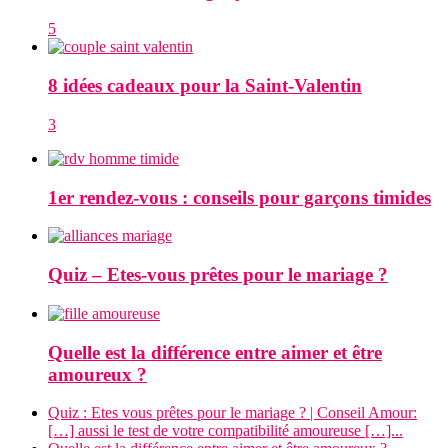
5
8 idées cadeaux pour la Saint-Valentin
3
1er rendez-vous : conseils pour garçons timides
Quiz – Etes-vous prêtes pour le mariage ?
Quelle est la différence entre aimer et être
amoureux ?
Quiz : Etes vous prêtes pour le mariage ? | Conseil Amour:
[…] aussi le test de votre compatibilité amoureuse […]...