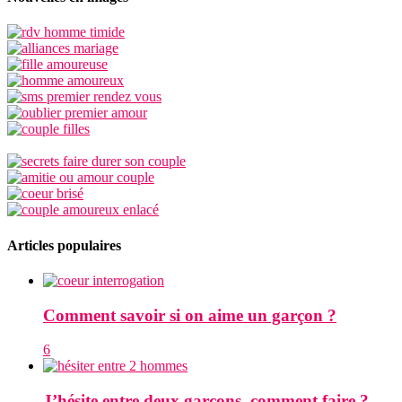
Articles populaires
Comment savoir si on aime un garçon ?
6
J’hésite entre deux garçons, comment faire ?