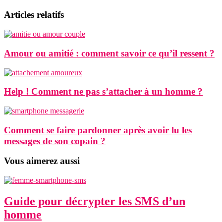
Articles relatifs
Amour ou amitié : comment savoir ce qu’il ressent ?
Help ! Comment ne pas s’attacher à un homme ?
Comment se faire pardonner après avoir lu les
messages de son copain ?
Vous aimerez aussi
Guide pour décrypter les SMS d’un
homme