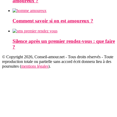
amoureux ?
Comment savoir si on est amoureux ?
Silence après un premier rendez-vous : que faire
?
© Copyright 2026, Conseil-amour.net - Tous droits réservés - Toute
reproduction totale ou partielle sans accord écrit donnera lieu à des
poursuites (
mentions légales
).